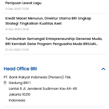
Penipuan Lewat Lagu
21 Sep 2024 | 13:28
Kredit Macet Menurun, Direktur Utama BRI Ungkap
Strategi Tingkatkan Kualitas Aset
13 Nov 2024 | 16:29
Tumbuhkan Semangat Entrepreneurship Generasi Muda,
BRI Kembali Gelar Program Pengusaha Muda BRILiaN
2024
13 Oct 2024 | 13:26
Head Office BRI
PT. Bank Rakyat Indonesia (Persero) Tbk.
Gedung BRI 1
Lantai 6 Jl. Jenderal Sudirman Kav.44-46
Jakarta 10210
Indonesia