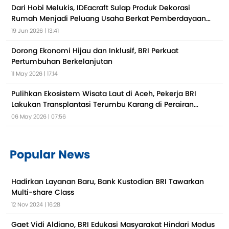
Dari Hobi Melukis, IDEacraft Sulap Produk Dekorasi
Rumah Menjadi Peluang Usaha Berkat Pemberdayaan
BRI
19 Jun 2026 | 13:41
Dorong Ekonomi Hijau dan Inklusif, BRI Perkuat
Pertumbuhan Berkelanjutan
11 May 2026 | 17:14
Pulihkan Ekosistem Wisata Laut di Aceh, Pekerja BRI
Lakukan Transplantasi Terumbu Karang di Perairan
Kepulauan Sabang
06 May 2026 | 07:56
Popular News
Hadirkan Layanan Baru, Bank Kustodian BRI Tawarkan
Multi-share Class
12 Nov 2024 | 16:28
Gaet Vidi Aldiano, BRI Edukasi Masyarakat Hindari Modus