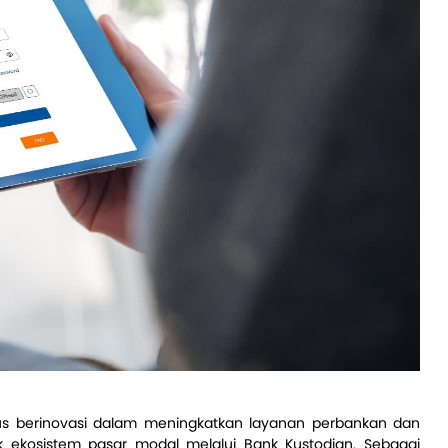
rus berinovasi dalam meningkatkan layanan perbankan dan
ekosistem pasar modal melalui Bank Kustodian. Sebagai