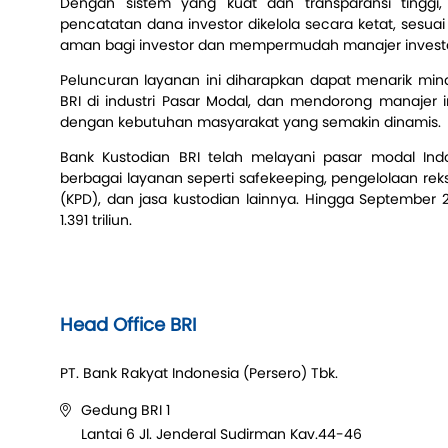
Dengan sistem yang kuat dan transparansi tinggi,
pencatatan dana investor dikelola secara ketat, sesuai
aman bagi investor dan mempermudah manajer investasi
Peluncuran layanan ini diharapkan dapat menarik mina
BRI di industri Pasar Modal, dan mendorong manajer i
dengan kebutuhan masyarakat yang semakin dinamis.
Bank Kustodian BRI telah melayani pasar modal In
berbagai layanan seperti safekeeping, pengelolaan rek
(KPD), dan jasa kustodian lainnya. Hingga September 
1.391 triliun.
Head Office BRI
PT. Bank Rakyat Indonesia (Persero) Tbk.
Gedung BRI 1
Lantai 6 Jl. Jenderal Sudirman Kav.44-46