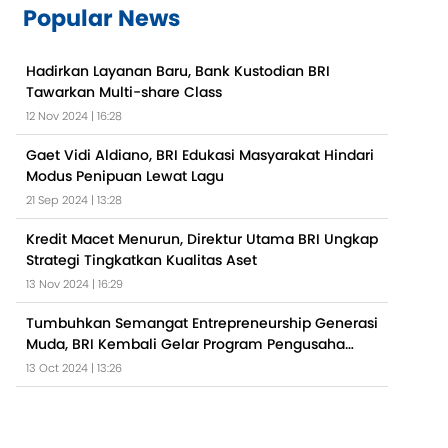
Popular News
Hadirkan Layanan Baru, Bank Kustodian BRI
Tawarkan Multi-share Class
12 Nov 2024 | 16:28
Gaet Vidi Aldiano, BRI Edukasi Masyarakat Hindari
Modus Penipuan Lewat Lagu
21 Sep 2024 | 13:28
Kredit Macet Menurun, Direktur Utama BRI Ungkap
Strategi Tingkatkan Kualitas Aset
13 Nov 2024 | 16:29
Tumbuhkan Semangat Entrepreneurship Generasi
Muda, BRI Kembali Gelar Program Pengusaha
Muda BRILiaN 2024
13 Oct 2024 | 13:26