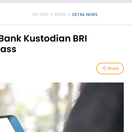
BRI PPID
NEWS
DETAIL NEWS
Bank Kustodian BRI
lass
Share