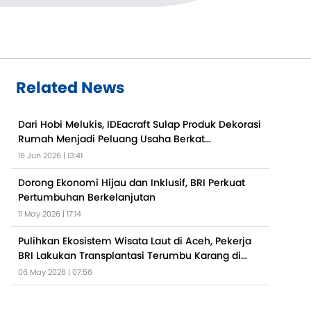
Related News
Dari Hobi Melukis, IDEacraft Sulap Produk Dekorasi
Rumah Menjadi Peluang Usaha Berkat
Pemberdayaan BRI
19 Jun 2026 | 13:41
Dorong Ekonomi Hijau dan Inklusif, BRI Perkuat
Pertumbuhan Berkelanjutan
11 May 2026 | 17:14
Pulihkan Ekosistem Wisata Laut di Aceh, Pekerja
BRI Lakukan Transplantasi Terumbu Karang di
Perairan Kepulauan Sabang
06 May 2026 | 07:56