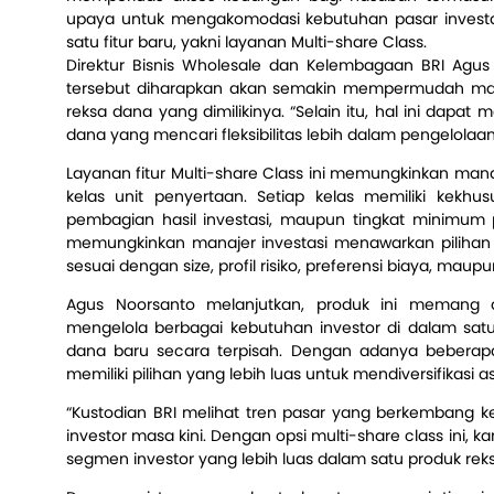
upaya untuk mengakomodasi kebutuhan pasar investa
satu fitur baru, yakni layanan Multi-share Class.
Direktur Bisnis Wholesale dan Kelembagaan BRI Ag
tersebut diharapkan akan semakin mempermudah man
reksa dana yang dimilikinya. “Selain itu, hal ini dapat 
dana yang mencari fleksibilitas lebih dalam pengelolaan p
Layanan fitur Multi-share Class ini memungkinkan ma
kelas unit penyertaan. Setiap kelas memiliki kekh
pembagian hasil investasi, maupun tingkat minimum 
memungkinkan manajer investasi menawarkan pilihan l
sesuai dengan size, profil risiko, preferensi biaya, maup
Agus Noorsanto melanjutkan, produk ini memang 
mengelola berbagai kebutuhan investor di dalam sa
dana baru secara terpisah. Dengan adanya beberapa ke
memiliki pilihan yang lebih luas untuk mendiversifikasi 
“Kustodian BRI melihat tren pasar yang berkembang ke 
investor masa kini. Dengan opsi multi-share class ini, k
segmen investor yang lebih luas dalam satu produk re