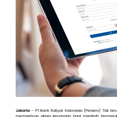
Jakarta
– PT.Bank Rakyat Indonesia (Persero) Tbk te
memperluas akses keuangan bagi nasabah termasuk 