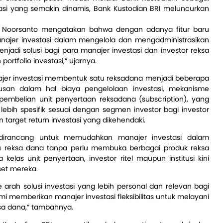
si yang semakin dinamis, Bank Kustodian BRI meluncurkan
us Noorsanto mengatakan bahwa dengan adanya fitur baru
ajer investasi dalam mengelola dan mengadministrasikan
menjadi solusi bagi para manajer investasi dan investor reksa
ortfolio investasi,” ujarnya.
najer investasi membentuk satu reksadana menjadi beberapa
ususan dalam hal biaya pengelolaan investasi, mekanisme
pembelian unit penyertaan reksadana (subscription), yang
ebih spesifik sesuai dengan segmen investor bagi investor
un target return investasi yang dikehendaki.
dirancang untuk memudahkan manajer investasi dalam
tu reksa dana tanpa perlu membuka berbagai produk reksa
las unit penyertaan, investor ritel maupun institusi kini
aset mereka.
arah solusi investasi yang lebih personal dan relevan bagi
ami memberikan manajer investasi fleksibilitas untuk melayani
ksa dana,” tambahnya.