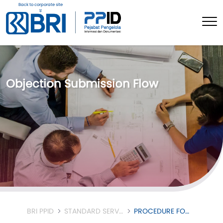
Back to corporate site
Objection Submission Flow
BRI PPID
STANDARD SERVICES
PROCEDURE FOR SUBMITTING AN OBJECTION