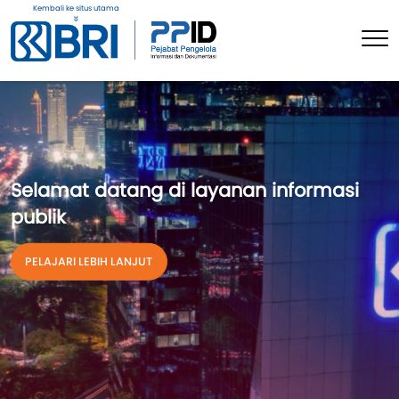
Kembali ke situs utama
Selamat datang di layanan informasi
publik
Aplikasi PPID BRI
PELAJARI LEBIH LANJUT
PELAJARI LEBIH LANJUT