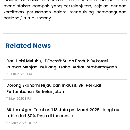
menciptakan dampak yang berkelanjutan, sejalan dengan
komitmen perusahaan dalam mendukung pembangunan
nasional," tutup Dhanny.
Related News
Dari Hobi Melukis, IDEacraft Sulap Produk Dekorasi
Rumah Menjadi Peluang Usaha Berkat Pemberdayaan
BRI
19 Jun 2026 | 13:41
Dorong Ekonomi Hijau dan Inklusif, BRI Perkuat
Pertumbuhan Berkelanjutan
11 May 2026 | 17:14
BRILink Agen Tembus 1,18 Juta per Maret 2026, Jangkau
Lebih dari 80% Desa di Indonesia
05 May 2026 | 07:53