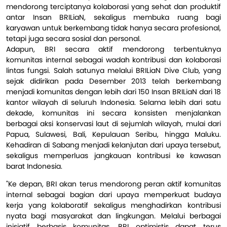
mendorong terciptanya kolaborasi yang sehat dan produktif
antar Insan BRILiaN, sekaligus membuka ruang bagi
karyawan untuk berkembang tidak hanya secara profesional,
tetapi juga secara sosial dan personal.
Adapun, BRI secara aktif mendorong terbentuknya
komunitas internal sebagai wadah kontribusi dan kolaborasi
lintas fungsi. Salah satunya melalui BRILiaN Dive Club, yang
sejak didirikan pada Desember 2013 telah berkembang
menjadi komunitas dengan lebih dari 150 Insan BRILiaN dari 18
kantor wilayah di seluruh Indonesia. Selama lebih dari satu
dekade, komunitas ini secara konsisten menjalankan
berbagai aksi konservasi laut di sejumlah wilayah, mulai dari
Papua, Sulawesi, Bali, Kepulauan Seribu, hingga Maluku.
Kehadiran di Sabang menjadi kelanjutan dari upaya tersebut,
sekaligus memperluas jangkauan kontribusi ke kawasan
barat Indonesia.
"Ke depan, BRI akan terus mendorong peran aktif komunitas
internal sebagai bagian dari upaya memperkuat budaya
kerja yang kolaboratif sekaligus menghadirkan kontribusi
nyata bagi masyarakat dan lingkungan. Melalui berbagai
inisiatif berbasis komunitas, BRI optimistis dapat terus