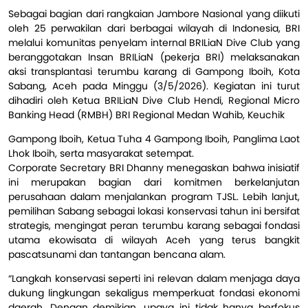
Sebagai bagian dari rangkaian Jambore Nasional yang diikuti
oleh 25 perwakilan dari berbagai wilayah di Indonesia, BRI
melalui komunitas penyelam internal BRILiaN Dive Club yang
beranggotakan Insan BRILiaN (pekerja BRI) melaksanakan
aksi transplantasi terumbu karang di Gampong Iboih, Kota
Sabang, Aceh pada Minggu (3/5/2026). Kegiatan ini turut
dihadiri oleh Ketua BRILiaN Dive Club Hendi, Regional Micro
Banking Head (RMBH) BRI Regional Medan Wahib, Keuchik
Gampong Iboih, Ketua Tuha 4 Gampong Iboih, Panglima Laot
Lhok Iboih, serta masyarakat setempat.
Corporate Secretary BRI Dhanny menegaskan bahwa inisiatif
ini merupakan bagian dari komitmen berkelanjutan
perusahaan dalam menjalankan program TJSL. Lebih lanjut,
pemilihan Sabang sebagai lokasi konservasi tahun ini bersifat
strategis, mengingat peran terumbu karang sebagai fondasi
utama ekowisata di wilayah Aceh yang terus bangkit
pascatsunami dan tantangan bencana alam.
“Langkah konservasi seperti ini relevan dalam menjaga daya
dukung lingkungan sekaligus memperkuat fondasi ekonomi
daerah. Dengan demikian, upaya ini tidak hanya berfokus