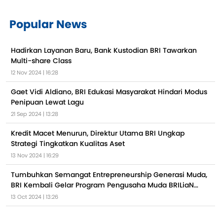
Popular News
Hadirkan Layanan Baru, Bank Kustodian BRI Tawarkan
Multi-share Class
12 Nov 2024 | 16:28
Gaet Vidi Aldiano, BRI Edukasi Masyarakat Hindari Modus
Penipuan Lewat Lagu
21 Sep 2024 | 13:28
Kredit Macet Menurun, Direktur Utama BRI Ungkap
Strategi Tingkatkan Kualitas Aset
13 Nov 2024 | 16:29
Tumbuhkan Semangat Entrepreneurship Generasi Muda,
BRI Kembali Gelar Program Pengusaha Muda BRILiaN
2024
13 Oct 2024 | 13:26